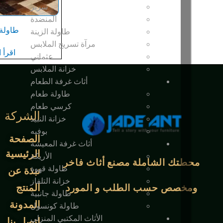
سرير
المنضدة
طاولة 
طاولة الزينة
مرآة تسريح الملابس
اقرأ 
عثماني
خزانة الملابس
أثاث غرفة الطعام
طاولة طعام
كرسي طعام
الشركة
خزانة النبيذ
بوفيه
الصفحة
أثاث غرفة المعيشة
الرئيسية
الأريكة
محطتك الشاملة
مصنع أثاث فاخر
طاولة قهوة
نبذة عن
خزانة التلفاز
المنتج
ومخصص حسب الطلب و
المورد
طاولة جانبية
المدونة
طاولة كونسول
الأثاث المكتبي المنزلي
اتصل بنا