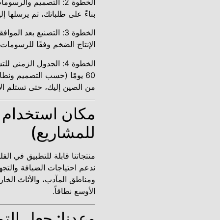
الخطوة 2: التصميم والر
بناءً على طلباتك، ثم يرسلها إل
الخطوة 3: التصنيع بعد 
الإنتاج الضخم وفقًا للرسومات ا
60 يومًا (حسب التصميم ونط
من الصين إليك، حتى تستلم ا
مكان استخدام أث
للمشاريع)
منتجاتنا قابلة للتطبيق في الف
ندعم احتياجات الضيافة والتجه
ومناطق المآدب، والأثاث الخار
الأوسع نطاقاً.
وعدنا: جعل الت