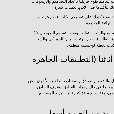
سومات للتأكيد يقوم فريقنا بإعداد التصاميم والرسومات
يك لتأكيدها قبل الإنتاج بكميات كبيرة.
الموافقة بعد تأكيدك على تصاميم الأثاث، نقوم بترتيب
لنهائية المعتمدة.
الخطوة 4: الجدول الزمني للتسليم والشحن يتطلب وقت التسليم النموذجي 30-
اق الطلب). نقوم بترتيب البيان الجمركي والشحن
لأثاث بخطة لوجستية منظمة.
اثنا (التطبيقات الجاهزة
لل والشقق والفنادق والمشاريع الداخلية الأخرى. نحن
يز، بما في ذلك ردهات الفنادق، وغرف الفنادق،
جي، وفئات الإضاءة كجزء من توريد المشاريع
وريد من الصين أسهل