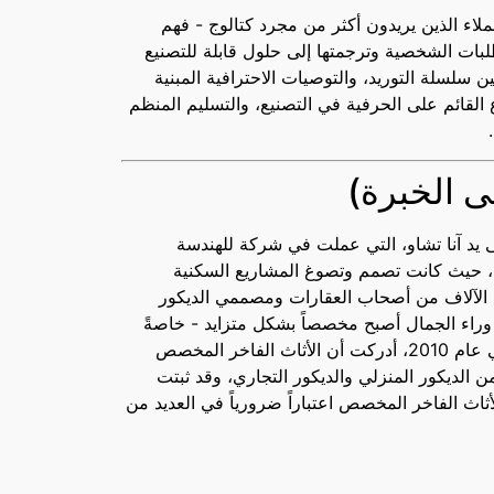
شاء شركة Jade Ant للعملاء الذين يريدون أكثر من مجرد كتالوج - فهم
طلبات الشخصية وترجمتها إلى حلول قابلة للتصنيع
 سلسلة التوريد، والتوصيات الاحترافية المبنية
ع القائم على الحرفية في التصنيع، والتسليم المنظم
.
ى الخبرة)
 شركة Jade Ant على يد آنا تشاو، التي عملت في شركة للهندسة
لأكثر من 10 سنوات، حيث كانت تصمم وتصوغ المشاريع السكنية
ع الآلاف من أصحاب العقارات ومصممي الديكور
راء الجمال أصبح مخصصاً بشكل متزايد - خاصةً
في خيارات الألوان والمواد. في عام 2010، أدركت أن الأثاث الفاخر المخصص
ن الديكور المنزلي والديكور التجاري، وقد ثبتت
اث الفاخر المخصص اعتباراً ضرورياً في العديد من