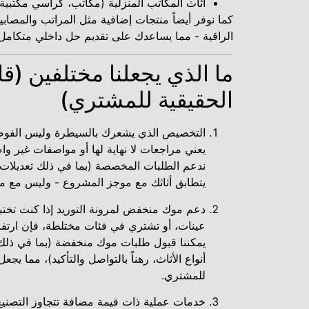
أثاث المكاتب المنزلية (مكاتب، كراسي مكتبي
كما نوفر أيضاً منتجات إضافية مثل المراتب والمصابي
الراقية - مما يساعدك على تقديم حل داخلي متكامل 
ما الذي يجعلنا مختلفين (ق
الحقيقية للمشتري)
التخصيص الذي يشعرك بالسيطرة وليس الفوضى
يعني مراجعات لا نهاية لها أو مواصفات غير واض
ندعم الطلبات المخصصة (بما في ذلك تعديلات ا
يتطابق أثاثك مع موجز المشروع - وليس مع م
دعم موك منخفض لمرونة التوريد إذا كنت تختبر
عينات، أو تشتري في فئات مختلطة، فإن ارتف
يمكننا قبول طلبات موك منخفضة (بما في ذلك
أنواع الأثاث، رهناً بالتواصل والتأكيد)، مما يجع
للمشتري.
خدمات عملية ذات قيمة مضافة تتجاوز التصنيع 