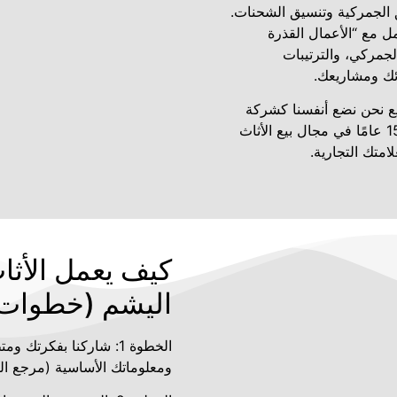
ق الجمركية وتنسيق الشحنات.
لال التعامل مع “الأعمال القذرة
الجمركي، والترتيبات
ائك ومشاريعك.
ريع نحن نضع أنفسنا كشركة
مصنعة وموردة محترفة تتمتع بخبرة تزيد عن 15 عامًا في مجال بيع الأثاث
امتك التجارية.
كيف يعمل الأث
اليشم (خطوات 
الخطوة 1: شاركنا بفكرت
ومعلوماتك الأساسية (مرجع الن