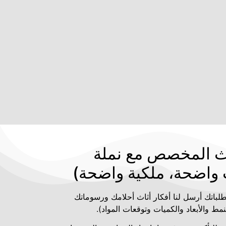
اث المخصص مع نملة
واضحة، ملكية واضحة)
ك ومتطلباتك أرسل لنا أفكار أثاث أحلامك ورسوماتك
مط والأبعاد والكميات وتوقعات المواد).