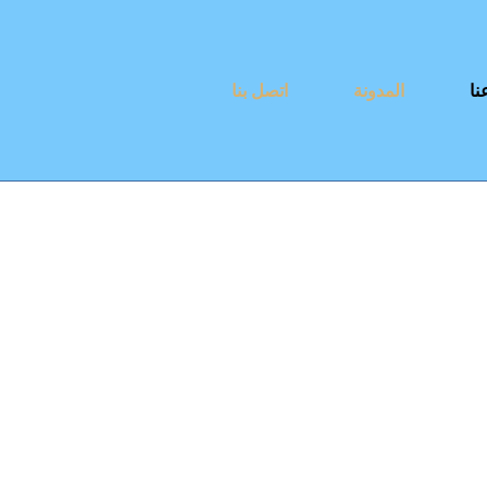
نا
المدونة
اتصل بنا
والمخصص حسب
صين