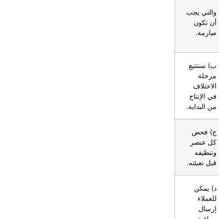
والتي يجب
أن تكون
صارمة.
ب) سنتتبع
مرحلة
الاختلاف
في الإنتاج
من البداية.
ج) فحص
كل عنصر
وتنظيفه
قبل تعبئته.
د) يمكن
للعملاء
إرسال
مراقبة