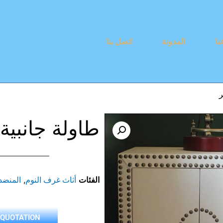
نا
المدونة
اتصل بنا
ر
طاولة جانبية
الفئات
,
أثاث غرف النوم
المنضد
 QUOTATION