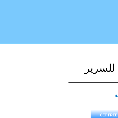
 للسرير
ة
GET FREE