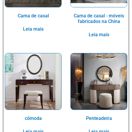
Cama de casal
Cama de casal - móveis
fabricados na China
Leia mais
Leia mais
cômoda
Penteadeira
Leia mais
Leia mais