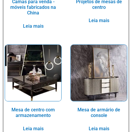
Camas para venda -
Projetos de mesas de
móveis fabricados na
centro
China
Leia mais
Leia mais
Mesa de centro com
Mesa de armário de
armazenamento
console
Leia mais
Leia mais