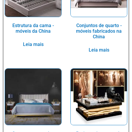
Estrutura da cama -
Conjuntos de quarto -
móveis da China
móveis fabricados na
China
Leia mais
Leia mais