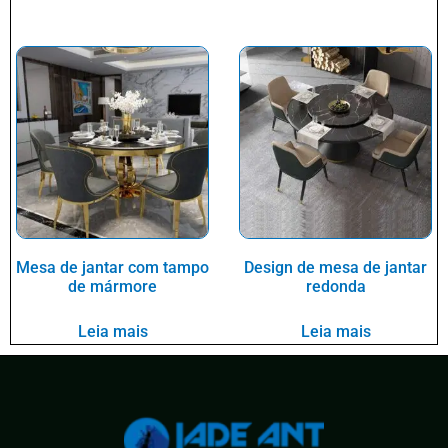
Mesa de jantar com tampo
Design de mesa de jantar
de mármore
redonda
Leia mais
Leia mais