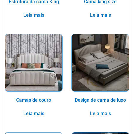
Estrutura da cama King
Cama king size
Leia mais
Leia mais
Camas de couro
Design de cama de luxo
Leia mais
Leia mais