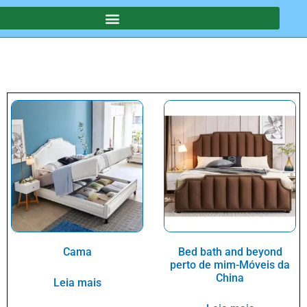
Cama
Bed bath and beyond
perto de mim-Móveis da
China
Leia mais