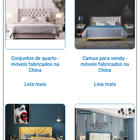
Conjuntos de quarto -
Camas para venda -
móveis fabricados na
móveis fabricados na
China
China
Leia mais
Leia mais