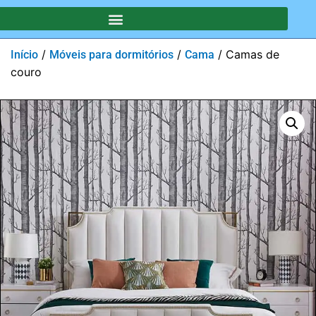
/
/
/ Camas de
Início
Móveis para dormitórios
Cama
couro