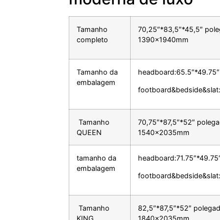
Tamanho
70,25″*83,5″*45,5″ pol
completo
1390x1940mm
Tamanho da
headboard:65.5″*49.75″
embalagem
footboard&bedside&slat:
Tamanho
70,75″*87,5″*52″ poleg
QUEEN
1540x2035mm
tamanho da
headboard:71.75″*49.75
embalagem
footboard&bedside&slat:
Tamanho
82,5″*87,5″*52″ polega
KING
1840x2035mm