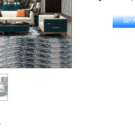
GET 
o