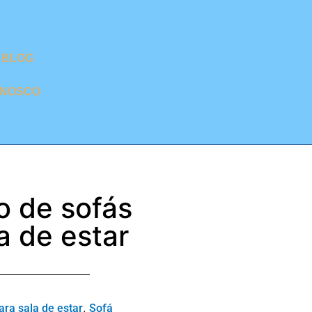
BLOG
ONOSCO
o de sofás
a de estar
,
ara sala de estar
Sofá