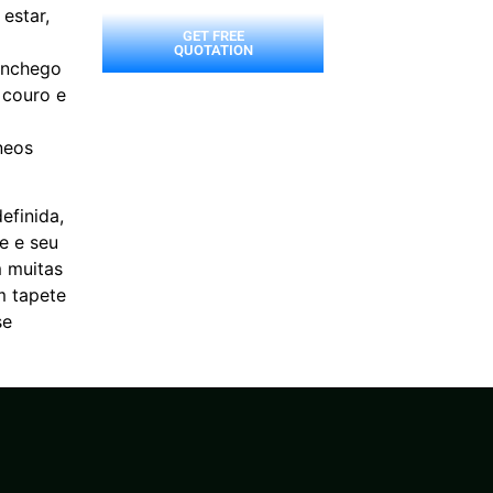
estar,
GET FREE
QUOTATION
onchego
 couro e
neos
efinida,
e e seu
m muitas
m tapete
se