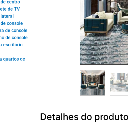
de centro
ete de TV
lateral
de console
ra de console
ho de console
 escritório
a quartos de
Detalhes do produt