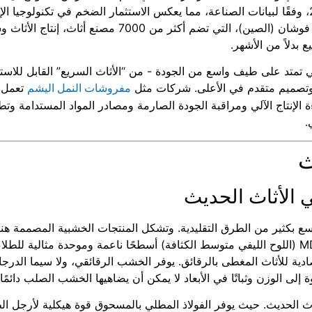
تيرابايت و25.62 مليار تيرابايت بحلول عام 2030، وفقًا لبيانات الصناعة، مما يعكس الاستثمار الضخم في تكنولو
قطاع الأثاث. يمكن لمراكز التصنيع الرئيسية مثل فوشان (الصين)، التي تضم أكثر من 7000 مصن
ي تمتد على طيف واسع من الجودة - من “الأثاث السريع” القابل للاست
 وتصميم متقدم في الأعلى. شركات مثل
تعمل 
مفروشات النمل اليشم
لإنتاج الآلي ومراقبة الجودة الصارمة ومصادر المواد المستدامة وتط
.
ث
 الأثاث الحديث
ع بكثير من الطرق التقليدية. وتشكل المنتجات الخشبية المصممة هندس
الفقري لإنتاج الأثاث في السوق الشامل. يوفر MDF (اللوح الليفي متوسط الكثافة) أسطحًا ناعمة وموحدة مثالية
ادية للأثاث المغطى بالرقائق. يوفر الخشب الرقائقي، ولا سيما الدرج
إلى الوزن وثباتًا في الأبعاد لا يمكن أن يضاهيها الخشب الصلب دائمًا.
ثاث الحديث. حيث يوفر الفولاذ المطلي بالمسحوق قوة هيكلية لأرجل ال