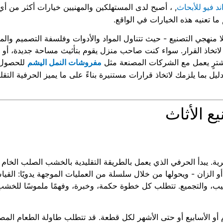
, ، أصبح لدى المستهلكين والمهنيين خيارات أكثر من 
د فيو للأبحاث
 تعنيه هذه الخيارات في الواقع.
لا منهجي التصنيع - حيث تتناول المواد والأدوات وفلسفة التصميم والمت
لية لاتخاذ القرار. سواء كنت صاحب منزل يقوم بتأثيث مساحة جديدة، أ
شترٍ يعمل مع الشركات المصنعة مثل
للحصول 
مفروشات النمل اليشم
يل بما يلزمك لاتخاذ قرارات مستنيرة بناءً على ما يميز الحرفية التقل
 الأثاث
بشرية. يبدأ الحرفي الذي يعمل بالطريقة التقليدية بالخشب الصلب الخام
 أو الزان - ويحولها من خلال سلسلة من العمليات الموجهة يدويًا: الق
يب، والتجميع. تتطلب كل خطوة حكمة، وخبرة، وفهمًا ملموسًا للخشب 
يام أو الأسابيع أو حتى الأشهر لكل قطعة. قد تتطلب طاولة الطعام المصن