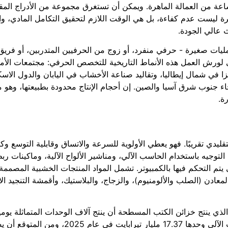
خدام نجارة النقر والتسنين من 40 إلى 80 ساعة من العمالة الماهرة. ويمكن أن تستغرق مجموعة من الأدراج
وتيرة ليست عدم كفاءة، بل هي الوقت اللازم لتحقيق التكامل المادي، و
ث عالي الجودة.
عمليات صغيرة - حرفي منفرد، أو زوج من الحرفيين المتدربين، أو فري
في لورش العمل هذه الأنماط التاريخية للتخصص الحرفي: مجتمعات الأ
زا في شمال إيطاليا، وتقاليد صناعة الأخشاب في اليابان والدول الاسكن
جنوب شرق آسيا والصين. إن أحجام الإنتاج محدودة بطبيعتها، وهو ما 
ة.
يدي تقريبًا. فهو يعطي الأولوية للسرعة والاتساق وقابلية التوسع وكف
التوجيه باستخدام الحاسب الآلي، ومناشير الألواح الآلية، وماكينات ر
تم التحكم فيها بالكمبيوتر. تشمل المواد المنتجات الخشبية المصممة 
المعادن (الصلب والألومنيوم)، والزجاج، والبلاستيك، وأقمشة التنجيد ا
ذي ينتج خزائن الكتب المسطحة أن ينتج آلاف الوحدات المتماثلة يوميا