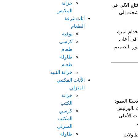
خزانة
جيا الإنتاج الآلي في
الملابس
ع أثاث، إنتاج الأثاث وشحنه إلى
أثاث غرفة
الطعام
خدام لمرة
بوفيه
في أعلى
كرسي
ور التصميم
طعام
طاولة
طعام
خزانة النبيذ
الأثاث المكتبي
المنزلي
خزانة
يًا العمود
الكتب
 للطلاء بالورنيش
كرسي
ات الأعلى
المكتب
المنزلي
طاولة
طاولات