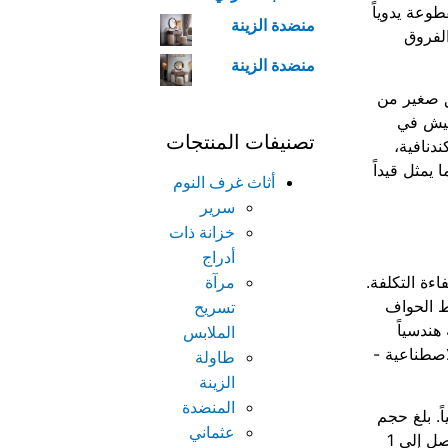
 المقطوعة يدوياً
منضدة الزينة
الفروق
منضدة الزينة
ق صغير من
ميش في
تصنيفات المنتجات
دنافية،
يمثل قيداً
أثاث غرف النوم
سرير
خزانة ذات
أدراج
اءة التكلفة.
مرآة
بط الحواف
تسريح
هندسياً
الملابس
لاصطناعية -
طاولة
الزينة
المنضدة
ً. بلغ حجم
عثماني
السوق العالمية لأجهزة التوجيه باستخدام الحاسب الآلي وحدها 17.37 مليار تيرابايت في عام 2025، ومن المتوقع أن يصل إلى 1