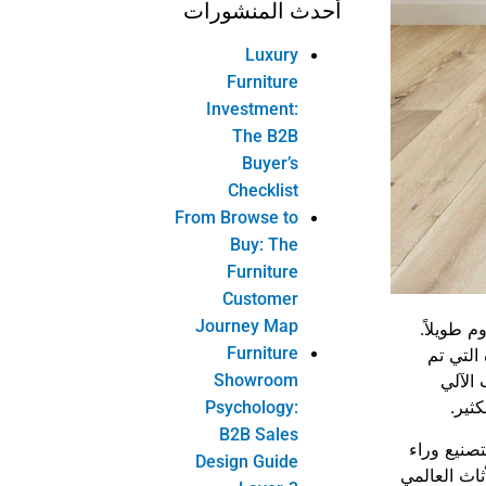
أحدث المنشورات
Luxury
Furniture
Investment:
The B2B
Buyer’s
Checklist
From Browse to
Buy: The
Furniture
Customer
Journey Map
 طويلاً.
Furniture
التي تم
Showroom
 الآلي
ثير.
Psychology:
B2B Sales
تصنيع وراء
Design Guide
اث العالمي