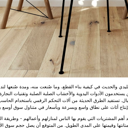
ليدي والحديث في كيفية بناء القطع، وما صُنعت منه، ومدة صُنعها لتدوم
ن يستخدمون الأدوات اليدوية والأخشاب الصلبة الصلبة وتقنيات النجارة 
جيال. تستفيد الطرق الحديثة من آلات التحكم الرقمي باستخدام الحاسب
 لإنتاج أثاث على نطاق واسع وبسرعة وبأسعار في متناول سوق أوسع بك
د أهم المشتريات التي يقوم بها الناس لمنازلهم وأعمالهم - وطريقة ال
انتها وقيمتها على المدى الطويل. من المتوقع أن يصل حجم سوق الأث