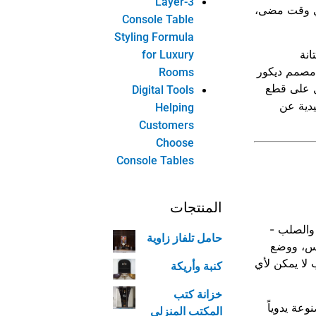
3-Layer
أي وقت مضى،
Console Table
Styling Formula
انة
for Luxury
و مصمم ديكور
Rooms
على قطع
Digital Tools
يدية عن
Helping
Customers
Choose
Console Tables
المنتجات
 والصلب -
حامل تلفاز زاوية
ياس، ووضع
لا يمكن لأي
كنبة وأريكة
خزانة كتب
وعة يدوياً
المكتب المنزلي