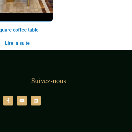
quare coffee table
Lire la suite
Suivez-nous