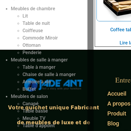
Meubles de chambre
Lit
Table de nuit
Coffee ta
Coiffeuse
Commode Miroir
Lire l
Ottoman
Penderie
Meubles de salle à manger
Table à manger
Chaise de salle à manger
Entre
Armoire à vin
Buffet
Accueil
Meubles de salon
A propos
Canapé
Votre guichet unique
Fabricant
Table basse
Produit
Meuble TV
de meubles de luxe et de
Blog
Table d'appoint