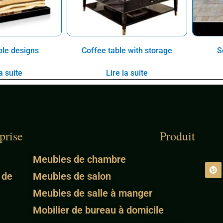
ble designs
Coffee table with storage
S
a suite
Lire la suite
prise
Produit
Meubles de chambre
 de
Meubles de salon
Meubles de salle à manger
Mobilier de bureau à domicile