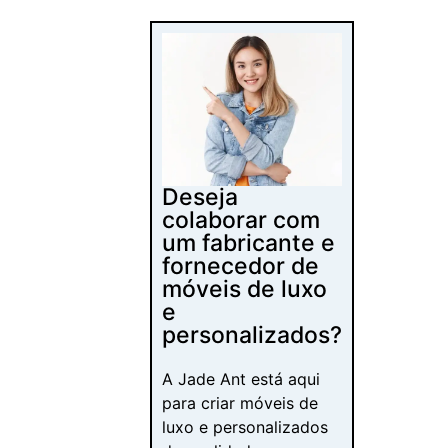
para criar móveis de
luxo e personalizados
de qualidade com
custos competitivos
para você, além de
oferecer suporte
técnico e serviços
exclusivos para sua
empresa.
Obter uma
cotação gratuita