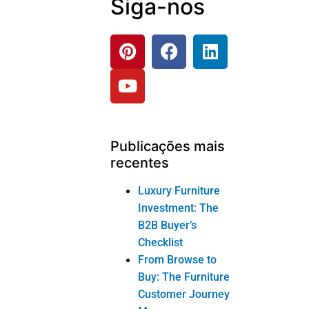
Buy: The Furniture
Customer Journey
Map
Furniture
Showroom
Psychology: B2B
Sales Design Guide
3-Layer Console
Table Styling
Formula for Luxury
Rooms
Digital Tools
Helping Customers
Choose Console
Tables
Produtos