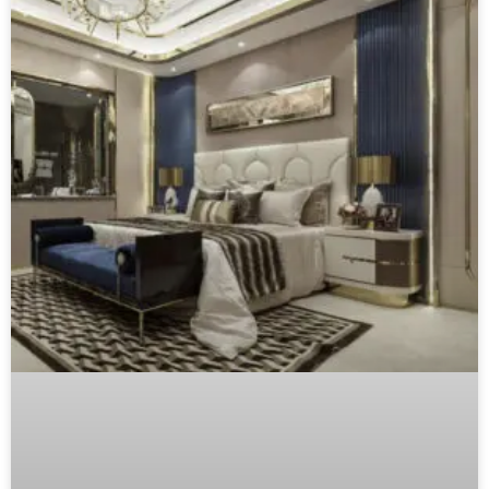
From Browse to Buy: The Furniture
Customer Journey Map
Understanding your customers’ complete purchasing
journey is critical for furniture distributors, showroom
managers, and interior designers. This comprehensive
guide reveals exactly where customers engage with
LEIA MAIS "