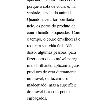
embaçados.
Deseja
colaborar com
um fabricante e
fornecedor de
móveis de luxo
e
personalizados?
A Jade Ant está aqui