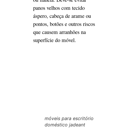
panos velhos com tecido
áspero, cabeça de arame ou
pontos, botões e outros riscos
que causem arranhões na
superfície do móvel.
móveis para escritório
doméstico jadeant
Método / Etapa 2:
Não limpe a poeira da
superfície do móvel com um
pano seco