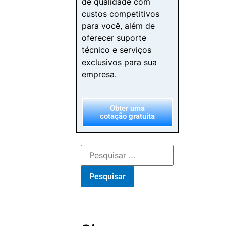
Siga-nos
Publicações mais
recentes
Luxury Furniture
Investment: The
B2B Buyer’s
Checklist
From Browse to