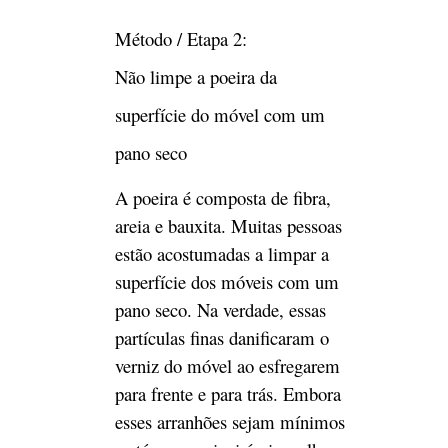
A poeira é composta de fibra,
areia e bauxita. Muitas pessoas
estão acostumadas a limpar a
superfície dos móveis com um
pano seco. Na verdade, essas
partículas finas danificaram o
verniz do móvel ao esfregarem
para frente e para trás. Embora
esses arranhões sejam mínimos
e até mesmo invisíveis a olho
nu, com o tempo, a superfície
do móvel ficará opaca e áspera,
e a luz não ficará.
Método / Etapa 3:
Não lave os móveis com sabão,