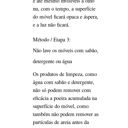
detergente ou água
Os produtos de limpeza, como
água com sabão e detergente,
não só podem remover com
eficácia a poeira acumulada na
superfície do móvel, como
também não podem remover as
partículas de areia antes da
iluminação e, por serem
corrosivos, danificarão a
superfície do móvel e farão
com que a pintura do móvel
fique opaca. Ao mesmo tempo,
se a umidade penetrar na
madeira, ela também causará