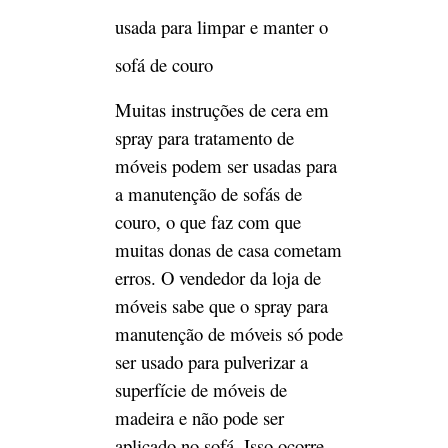
madeira e não pode ser
aplicado no sofá. Isso ocorre
porque o sofá de couro é, na
verdade, a pele do animal.
Quando a cera for borrifada
nele, os poros do produto de
couro ficarão bloqueados. Com
o tempo, o couro envelhecerá e
reduzirá sua vida útil. Além
disso, algumas pessoas, para
fazer com que o móvel pareça
mais brilhante, aplicam alguns
produtos de cera diretamente
no móvel, ou fazem uso
inadequado, mas a superfície
do móvel fica com pontos