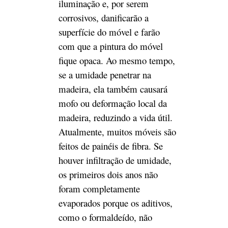
mofo ou deformação local da
madeira, reduzindo a vida útil.
Atualmente, muitos móveis são
feitos de painéis de fibra. Se
houver infiltração de umidade,
os primeiros dois anos não
foram completamente
evaporados porque os aditivos,
como o formaldeído, não
evaporaram completamente.
No entanto, depois que o
aditivo tiver evaporado, a
umidade do pano molhado fará
com que o móvel fique
mofado. Se o piso for baixo, os
móveis da casa podem ficar