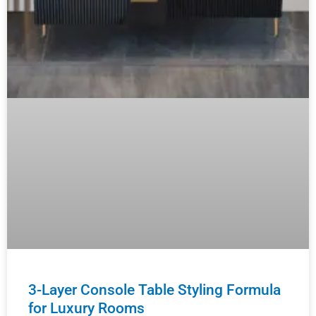
3-Layer Console Table Styling Formula
for Luxury Rooms
Master the luxury design principles that high-end
interior designers use to create showroom-quality
console displays — and teach your clients how to
achieve that elevated
LEIA MAIS "
agosto 5, 2026
Nenhum comentário
NOTÍCIAS DO SETOR