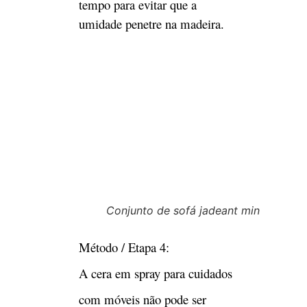
A cera em spray para cuidados
com móveis não pode ser
usada para limpar e manter o
sofá de couro
Muitas instruções de cera em
spray para tratamento de
móveis podem ser usadas para
a manutenção de sofás de
couro, o que faz com que
muitas donas de casa cometam
erros. O vendedor da loja de
móveis sabe que o spray para
manutenção de móveis só pode
ser usado para pulverizar a
superfície de móveis de