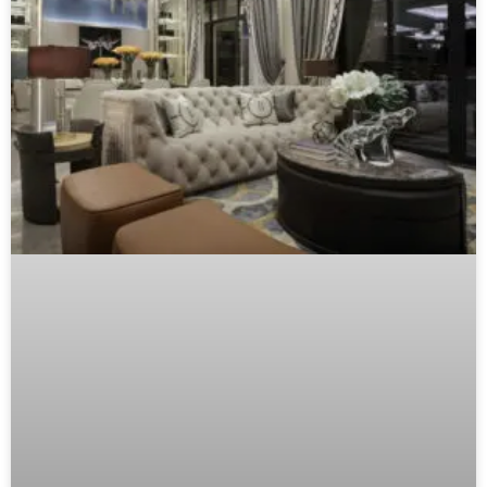
Luxury Furniture Investment: The B2B
Buyer’s Checklist
The definitive guide for distributors, showroom
managers, and design professionals to source,
evaluate, and confidently recommend timeless furniture
pieces that justify premium pricing and build
LEIA MAIS "
agosto 8, 2026
Nenhum comentário
NOTÍCIAS DO SETOR