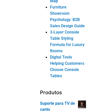
Suporte para TV de
canto
Sofá e poltrona
Estante para
escritório doméstico
Penteadeira
Penteadeira
Categorias de
produto
Móveis para
dormitórios
Cama
Cômoda