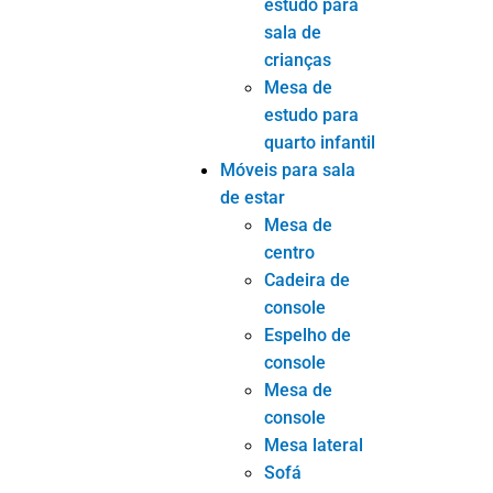
Mesa lateral
Sofá
Gabinete de
TV
Outros
Tags
móveis sob medida
Móveis
personalizados
móveis personalizados
Móveis por atacado da China
Compartilhar
Facebook
Twitter
LinkedIn