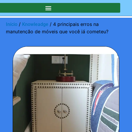
/
/ 4 principais erros na
Início
Knowleadge
manutenção de móveis que você já cometeu?