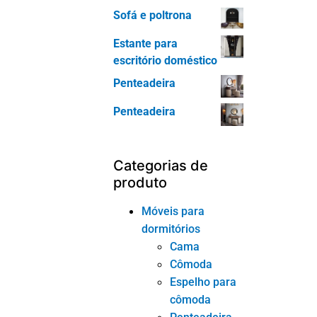
Espelho para
cômoda
Penteadeira
Mesa de
cabeceira
Otomana
Guarda-roupa
Móveis para sala
de jantar
Buffet
Cadeira de
jantar
Mesa de
jantar
Armário para
vinhos
Móveis para
escritório