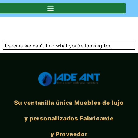
SOTROS
It seems we can't find what you're looking for.
Su ventanilla única
Muebles de lujo
y personalizados Fabricante
y
Proveedor