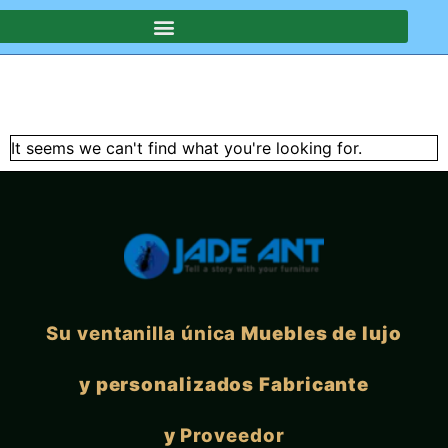
SOTROS
It seems we can't find what you're looking for.
Su ventanilla única
Muebles de lujo
y personalizados Fabricante
y
Proveedor