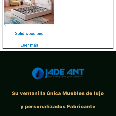
Solid wood bed
Leer más
Su ventanilla única
Muebles de lujo
y personalizados Fabricante