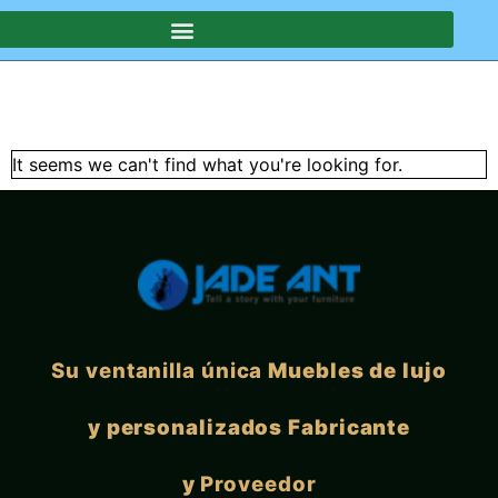
SOTROS
It seems we can't find what you're looking for.
Su ventanilla única
Muebles de lujo
y personalizados Fabricante
y
Proveedor