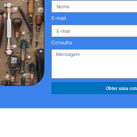
E-mail
Consulta
Obter uma cota