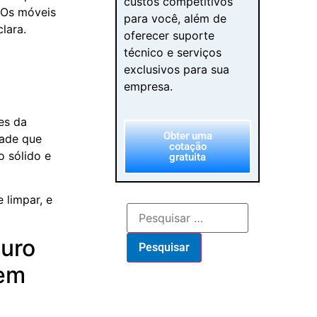
custos competitivos
. Os móveis
para você, além de
lara.
oferecer suporte
técnico e serviços
exclusivos para sua
.
empresa.
es da
Obter uma
dade que
cotação
o sólido e
gratuita
 limpar, e
ouro
 em