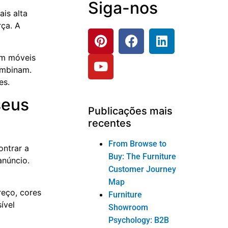
Siga-nos
is alta
rça. A
em móveis
ombinam.
es.
seus
Publicações mais
recentes
From Browse to
ontrar a
Buy: The Furniture
anúncio.
Customer Journey
Map
reço, cores
Furniture
ível
Showroom
Psychology: B2B