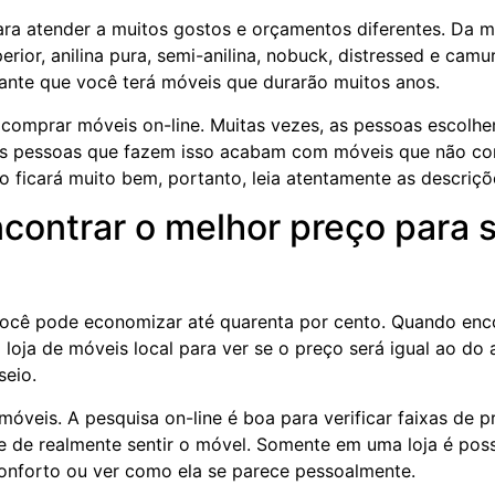
ara atender a muitos gostos e orçamentos diferentes. Da ma
rior, anilina pura, semi-anilina, nobuck, distressed e camu
rante que você terá móveis que durarão muitos anos.
e comprar móveis on-line. Muitas vezes, as pessoas escolh
 as pessoas que fazem isso acabam com móveis que não c
ficará muito bem, portanto, leia atentamente as descriçõ
ncontrar o melhor preço para 
 você pode economizar até quarenta por cento. Quando enc
 loja de móveis local para ver se o preço será igual ao do 
seio.
móveis. A pesquisa on-line é boa para verificar faixas de p
de de realmente sentir o móvel. Somente em uma loja é poss
conforto ou ver como ela se parece pessoalmente.