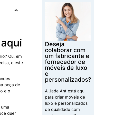
 aqui
Deseja
colaborar com
um fabricante e
rio? Ou, em
fornecedor de
cisa, e este
móveis de luxo
e
personalizados?
andes
ma peça de
A Jade Ant está aqui
to e o
para criar móveis de
luxo e personalizados
r uma
de qualidade com
ocê quer